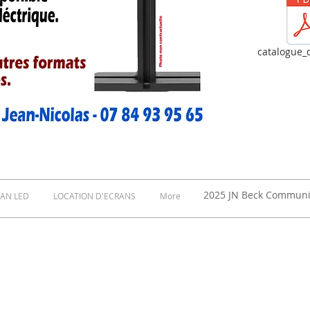
catalogue_d
2025 JN Beck Communic
AN LED
LOCATION D'ECRANS
More