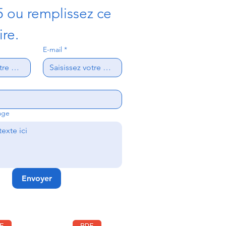
5 ou remplissez ce 
ire.
E-mail
*
age
Envoyer