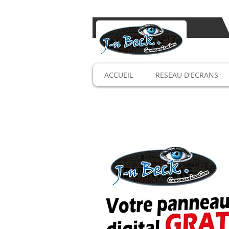
Le p
Saô
ACCUEIL
RESEAU D'ECRANS