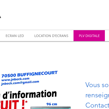
remier Réseau d'écrans publicita
ne
ECRAN LED
LOCATION D'ECRANS
PLV DIGITALE
Vous so
À propos
renseig
Contact