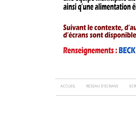
ACCUEIL
RESEAU D'ECRANS
ECR