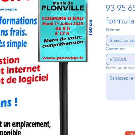
93 95 6
formula
Prénom
Commune
Écrire un mess